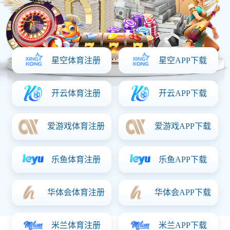
手机App
网页版
威廉姆斯签约萨金特替代者，
梅奔青训新人安东内利2027年
上位
2026-06-09 15:02
64 次阅读
首页
/
体育资讯