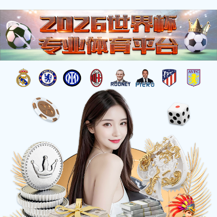
注册入口
乐鱼官方网站
APP与网页版入
口｜畅享全球体育赛事与数据
服务
欢迎访问
乐鱼官方网站
，提供全面覆盖足球、
篮球、电竞等项目的赛事资讯与数据内容， 支
持
APP下载
与
网页使用
，每日同步更新千场比
赛，聚焦热门体育内容， 助您轻松获取赛事动
态，掌握比赛节奏。