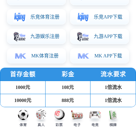
威廉姆斯车队在2025赛季中段突然宣布，与曾效力红
牛青训体系的车手利亚姆·劳森签约，取代表现起伏不
定的洛根·萨金特，填补其空缺。此举不仅为威廉姆斯
带来更稳定的即时战力，更被外界视为梅赛德斯青训
系统的新星安德烈亚·安东内利在2027年顺利上位铺平
道路。这位年仅18岁的意大利天才，正在以惊人的速
度在F2锦标赛中积累经验，而威廉姆斯的这一引援，
正成为其晋升顶级车队的关键跳板。