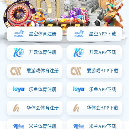
手机App
网页版
DOTA2利雅得大师赛：LGD战
队被吹暂停致团战失利，教练
赛后怒摔耳机
2026-06-09 15:02
26 次阅读
首页
/
体育资讯