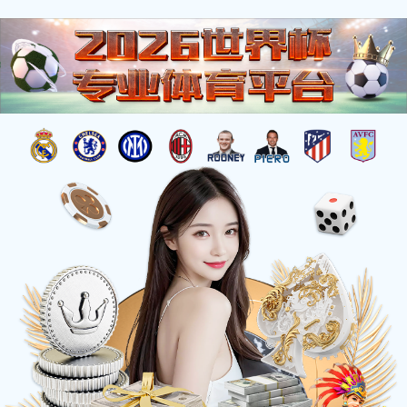
注册入口
乐鱼官方网站
APP与网页版入
口｜畅享全球体育赛事与数据
服务
欢迎访问
乐鱼官方网站
，提供全面覆盖足球、
篮球、电竞等项目的赛事资讯与数据内容， 支
持
APP下载
与
网页使用
，每日同步更新千场比
赛，聚焦热门体育内容， 助您轻松获取赛事动
态，掌握比赛节奏。